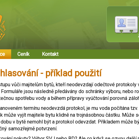
ace
Ceník
Kontakt
hlasování - příklad použití
tupu vůči majitelům bytů, kteří neodevzdají odečtové protokoly 
Formuláře jsou následně předávány do schránky výboru, nebo ro
tečnou spotřebu vody a během přípravy vyúčtování porovná zálo
tanoveném termínu neodevzdá protokol, je mu voda počítána tzv
ak může vyjít majitele bytu klidně na trojnásobnou částku. Může s
 dobu v bytě nemohl být a protokol odevzdat. Příkladem může b
yčný samozřejmě potvrzení.
ování pokuty? Výbor SVJ nebo BD? Ale co když se ozvou další maj