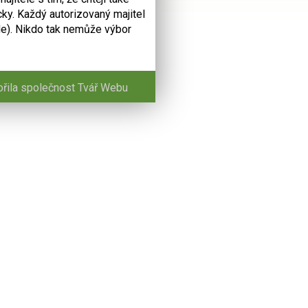
cky. Každý autorizovaný majitel
Ne). Nikdo tak nemůže výbor
ořila společnost
Tvář Webu