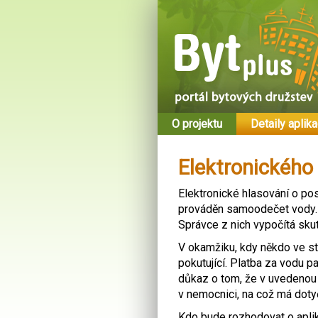
O projektu
Detaily aplik
Elektronického 
Elektronické hlasování o pos
prováděn samoodečet vody. 
Správce z nich vypočítá sku
V okamžiku, kdy někdo ve s
pokutující. Platba za vodu p
důkaz o tom, že v uvedenou
v nemocnici, na což má dot
Kdo bude rozhodovat o aplik