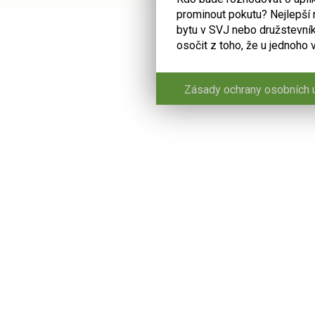
prominout pokutu? Nejlepší m
bytu v SVJ nebo družstevní
osočit z toho, že u jednoho 
Zásady ochrany osobních 