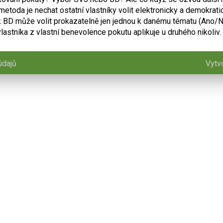
etoda je nechat ostatní vlastníky volit elektronicky a demokrati
k BD může volit prokazatelně jen jednou k danému tématu (Ano/
vlastníka z vlastní benevolence pokutu aplikuje u druhého nikoliv.
údajů
Vytv