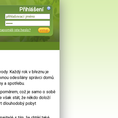
Přihlášení
zapoměli jste heslo?
vody. Každý rok v březnu je
vnou odesílány správci domů.
hy a spotřebu.
. poměrem, což je samo o sobě
e však stát, že někdo doloží
ýt dlouhodobý pobyt
itelé s tím, že chtějí také